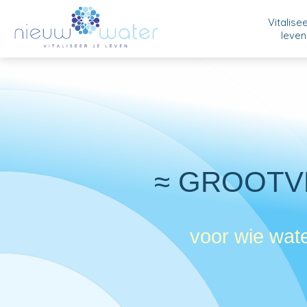
Vitalise
leven
≈ GROOTV
voor wie wate