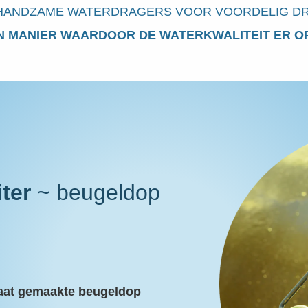
 HANDZAME WATERDRAGERS VOOR VOORDELIG DR
N MANIER WAARDOOR DE WATERKWALITEIT ER OP
ter
~ beugeldop
maat gemaakte beugeldop