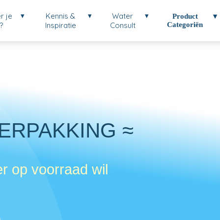
er je
Kennis &
Water
Product
?
Inspiratie
Consult
Categoriën
ERPAKKING
≈
r op voorraad wil