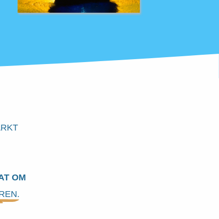
ARKT
AT OM
REN.