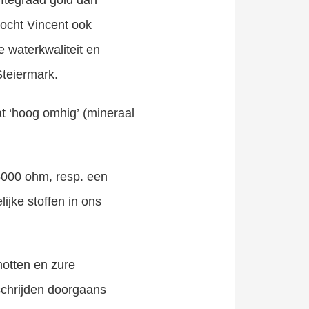
rftegraad gold dan
zocht Vincent ook
 waterkwaliteit en
Steiermark.
t ‘hoog omhig’ (mineraal
6000 ohm, resp. een
jke stoffen in ons
hotten en zure
schrijden doorgaans