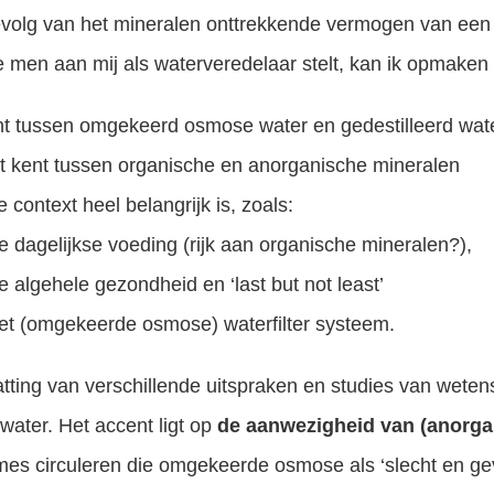
gevolg van het mineralen onttrekkende vermogen van een 
ie men aan mij als waterveredelaar stelt, kan ik opmaken
kent tussen omgekeerd osmose water en gedestilleerd wat
iet kent tussen organische en anorganische mineralen
 context heel belangrijk is, zoals:
de dagelijkse voeding (rijk aan organische mineralen?),
e algehele gezondheid en ‘last but not least’
het (omgekeerde osmose) waterfilter systeem.
tting van verschillende uitspraken en studies van wete
 water. Het accent ligt op
de aanwezigheid van (anorga
s circuleren die omgekeerde osmose als ‘slecht en geva