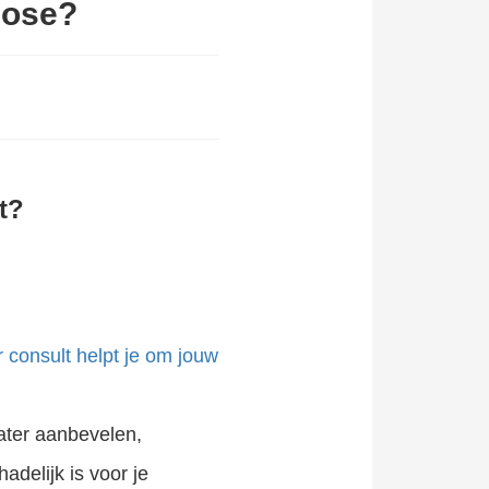
mose?
t?
 consult helpt je om jouw
water aanbevelen,
delijk is voor je