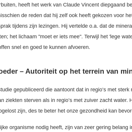
buiten, heeft het werk van Claude Vincent diepgaand b
isschien de reden dat hij zelf ook heeft gekozen voor het
prak tijdens zijn lezingen. Hij vertelde o.a. dat de minera
en; het lichaam "moet er iets mee". Terwijl het 'lege wat
toffen snel en goed te kunnen afvoeren.
roeder
– Autoriteit op het terrein van mi
studie gepubliceerd die aantoont dat in regio’s met ster
 ziekten sterven als in regio’s met zuiver zacht water. 
pgelost zijn, des te beter het onze gezondheid kan bevo
jke organisme nodig heeft, zijn van zeer gering belang 