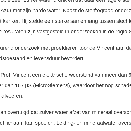
oble zeer zuiver water dronk en dat daar een lagere ste
d’Azur met zijn harde water. Naast de sterftegraad onder
t kanker. Hij stelde een sterke samenhang tussen slechte
e resultaten zijn vastgesteld in onderzoeken in de regio 
durend onderzoek met proefdieren toonde Vincent aan da
dstoestand en levensduur bevordert.
 Prof. Vincent een elektrische weerstand van meer dan 
r dan 167 μS (MicroSiemens), waardoor het nog schadeli
 afvoeren.
van overtuigd dat zuiver water afzet van mineraal oversc
 het lichaam kan spoelen. Leiding- en mineraalwater over