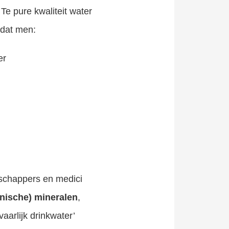
Te pure kwaliteit water
 dat men:
er
nschappers en medici
nische) mineralen
,
arlijk drinkwater’