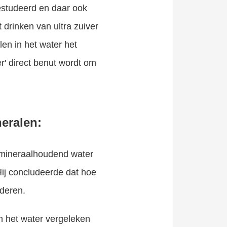
estudeerd en daar ook
 drinken van ultra zuiver
len in het water het
er' direct benut wordt om
neralen:
k mineraalhoudend water
Hij concludeerde dat hoe
rderen.
in het water vergeleken