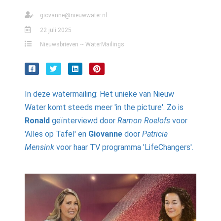
giovanne@nieuwwater.nl
22 juli 2025
Nieuwsbrieven ~ WaterMailings
In deze watermailing: Het unieke van Nieuw
Water komt steeds meer 'in the picture'. Zo is
Ronald
geïnterviewd door
Ramon Roelofs
voor
'Alles op Tafel' en
Giovanne
door
Patricia
Mensink
voor haar TV programma
'LifeChangers'.