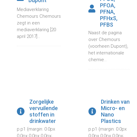
Dupont
PFOA,
Mediaverklaring
PFNA,
Chemours Chemours
PFHxS,
zegt in een
PFBS
mediaverklaring [20
Naast de pagina
april 2017]...
over Chemours
(voorheen Dupont),
het internationale
chemie...
Zorgelijke
Drinken van
vervuilende
Micro- en
stoffen in
Nano
drinkwater
Plastics
p.p1 {margin: 0.0px
p.p1 {margin: 0.0px
0.0px 0.0px 0.0px;
0.0px 0.0px 0.0px;