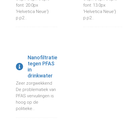
font: 20.0px
font: 13.0px
'Helvetica Neue'}
'Helvetica Neue'}
p.p2...
p.p2...
Nanofiltratie
tegen PFAS
in
drinkwater
Zeer zorgwekkend
De problematiek van
PFAS vervuilingen is
hoog op de
politieke...