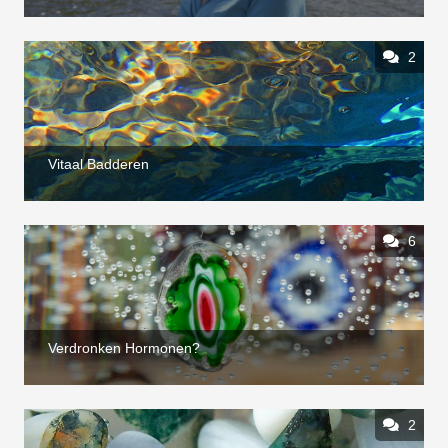
2
Vitaal Badderen
6
Verdronken Hormonen?
2