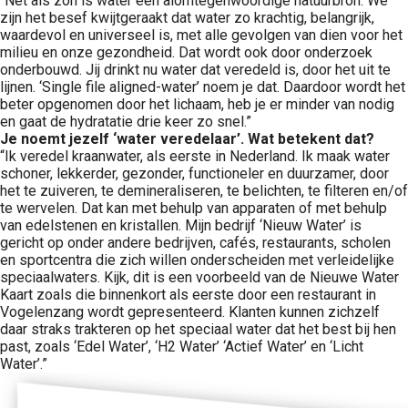
“Net als zon is water een alomtegenwoordige natuurbron. We
zijn het besef kwijtgeraakt dat water zo krachtig, belangrijk,
waardevol en universeel is, met alle gevolgen van dien voor het
milieu en onze gezondheid. Dat wordt ook door onderzoek
onderbouwd. Jij drinkt nu water dat veredeld is, door het uit te
lijnen. ‘Single file aligned-water’ noem je dat. Daardoor wordt het
beter opgenomen door het lichaam, heb je er minder van nodig
en gaat de hydratatie drie keer zo snel.”
Je noemt jezelf ‘water veredelaar’. Wat betekent dat?
“Ik veredel kraanwater, als eerste in Nederland. Ik maak water
schoner, lekkerder, gezonder, functioneler en duurzamer, door
het te zuiveren, te demineraliseren, te belichten, te filteren en/of
te wervelen. Dat kan met behulp van apparaten of met behulp
van edelstenen en kristallen. Mijn bedrijf ‘Nieuw Water’ is
gericht op onder andere bedrijven, cafés, restaurants, scholen
en sportcentra die zich willen onderscheiden met verleidelijke
speciaalwaters. Kijk, dit is een voorbeeld van de Nieuwe Water
Kaart zoals die binnenkort als eerste door een restaurant in
Vogelenzang wordt gepresenteerd. Klanten kunnen zichzelf
daar straks trakteren op het speciaal water dat het best bij hen
past, zoals ‘Edel Water’, ‘H2 Water’ ‘Actief Water’ en ‘Licht
Water’.”