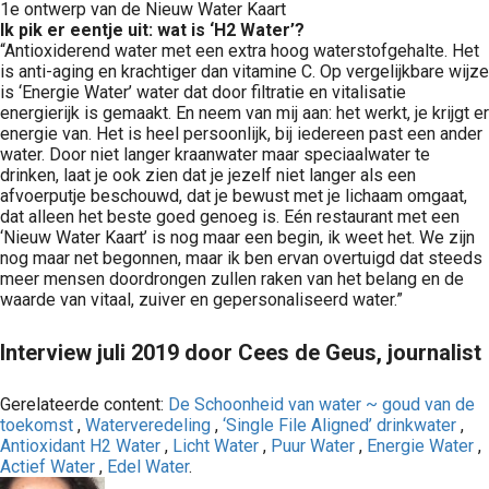
1e ontwerp van de Nieuw Water Kaart
Ik pik er eentje uit: wat is ‘H2 Water’?
“Antioxiderend water met een extra hoog waterstofgehalte. Het
is anti-aging en krachtiger dan vitamine C. Op vergelijkbare wijze
is ‘Energie Water’ water dat door filtratie en vitalisatie
energierijk is gemaakt. En neem van mij aan: het werkt, je krijgt er
energie van. Het is heel persoonlijk, bij iedereen past een ander
water. Door niet langer kraanwater maar speciaalwater te
drinken, laat je ook zien dat je jezelf niet langer als een
afvoerputje beschouwd, dat je bewust met je lichaam omgaat,
dat alleen het beste goed genoeg is. Eén restaurant met een
‘Nieuw Water Kaart’ is nog maar een begin, ik weet het. We zijn
nog maar net begonnen, maar ik ben ervan overtuigd dat steeds
meer mensen doordrongen zullen raken van het belang en de
waarde van vitaal, zuiver en gepersonaliseerd water.”
Interview juli 2019 door Cees de Geus, journalist
Gerelateerde content:
De Schoonheid van water ~ goud van de
toekomst
,
Waterveredeling
,
‘Single File Aligned’ drinkwater
,
Antioxidant H2 Water
,
Licht Water
,
Puur Water
,
Energie Water
,
Actief Water
,
Edel Water
.