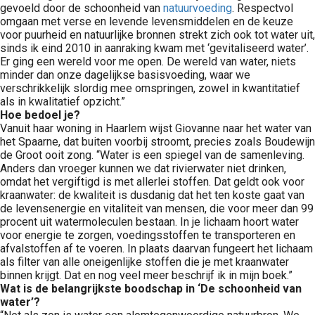
gevoeld door de schoonheid van
natuurvoeding
. Respectvol
omgaan met verse en levende levensmiddelen en de keuze
voor puurheid en natuurlijke bronnen strekt zich ook tot water uit,
sinds ik eind 2010 in aanraking kwam met ‘gevitaliseerd water’.
Er ging een wereld voor me open. De wereld van water, niets
minder dan onze dagelijkse basisvoeding, waar we
verschrikkelijk slordig mee omspringen, zowel in kwantitatief
als in kwalitatief opzicht.”
Hoe bedoel je?
Vanuit haar woning in Haarlem wijst Giovanne naar het water van
het Spaarne, dat buiten voorbij stroomt, precies zoals Boudewijn
de Groot ooit zong. “Water is een spiegel van de samenleving.
Anders dan vroeger kunnen we dat rivierwater niet drinken,
omdat het vergiftigd is met allerlei stoffen. Dat geldt ook voor
kraanwater: de kwaliteit is dusdanig dat het ten koste gaat van
de levensenergie en vitaliteit van mensen, die voor meer dan 99
procent uit watermoleculen bestaan. In je lichaam hoort water
voor energie te zorgen, voedingsstoffen te transporteren en
afvalstoffen af te voeren. In plaats daarvan fungeert het lichaam
als filter van alle oneigenlijke stoffen die je met kraanwater
binnen krijgt. Dat en nog veel meer beschrijf ik in mijn boek.”
Wat is de belangrijkste boodschap in ‘De schoonheid van
water’?